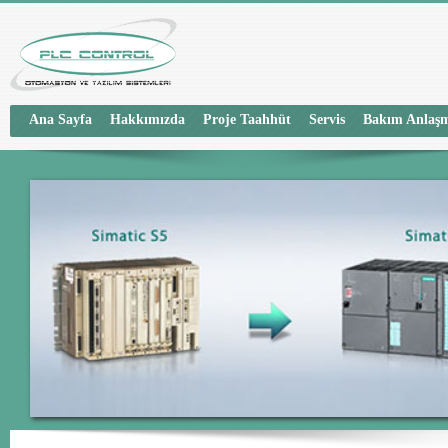
Ana Sayfa
Hakkımızda
Proje Taahhüt
Servis
Bakım Anlaşm