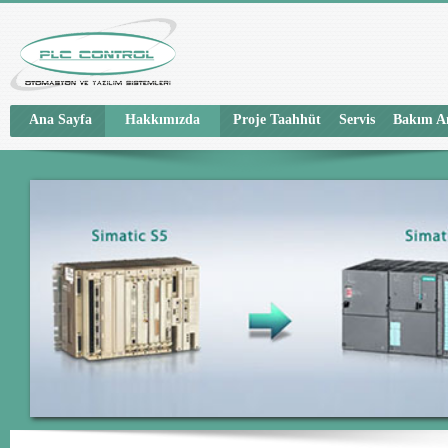
Ana Sayfa
Hakkımızda
Proje Taahhüt
Servis
Bakım A