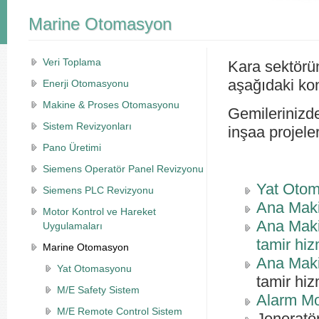
Marine Otomasyon
Veri Toplama
Kara sektörü
aşağıdaki ko
Enerji Otomasyonu
Makine & Proses Otomasyonu
Gemilerinizde
Sistem Revizyonları
inşaa projele
Pano Üretimi
Siemens Operatör Panel Revizyonu
Yat Otoma
Siemens PLC Revizyonu
Ana Maki
Motor Kontrol ve Hareket
Ana Maki
Uygulamaları
tamir hiz
Marine Otomasyon
Ana Maki
Yat Otomasyonu
tamir hiz
M/E Safety Sistem
Alarm Mo
M/E Remote Control Sistem
Jeneratö