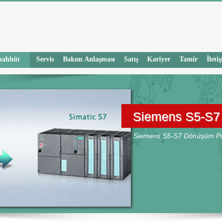
aahhüt
Servis
Bakım Anlaşması
Satış
Kariyer
Tamir
İleti
Siemens S5-S
Siemens S5-S7 Dönüşüm Proj