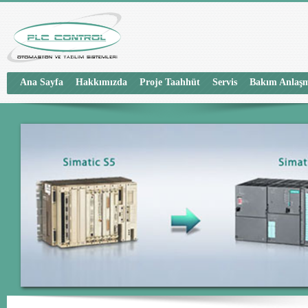
Ana Sayfa
Hakkımızda
Proje Taahhüt
Servis
Bakım Anlaşm