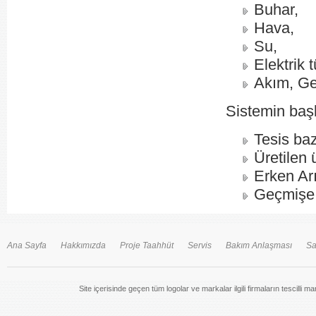
Buhar,
Hava,
Su,
Elektrik 
Akım, Ge
Sistemin başl
Tesis baz
Üretilen 
Erken Arı
Geçmişe 
Ana Sayfa
Hakkımızda
Proje Taahhüt
Servis
Bakım Anlaşması
Sa
Site içerisinde geçen tüm logolar ve markalar ilgili firmaların tescilli m