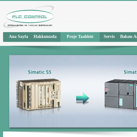
Ana Sayfa
Hakkımızda
Proje Taahhüt
Servis
Bakım A