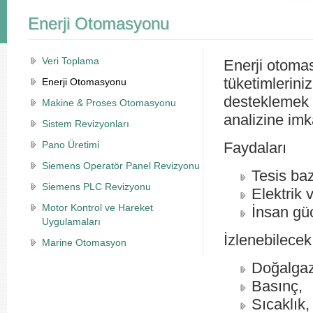
Enerji Otomasyonu
Veri Toplama
Enerji otomas
tüketimlerini
Enerji Otomasyonu
desteklemek a
Makine & Proses Otomasyonu
analizine imk
Sistem Revizyonları
Pano Üretimi
Faydaları
Siemens Operatör Panel Revizyonu
Tesis baz
Siemens PLC Revizyonu
Elektrik 
Motor Kontrol ve Hareket
İnsan gü
Uygulamaları
İzlenebilecek
Marine Otomasyon
Doğalgaz
Basınç,
Sıcaklık,