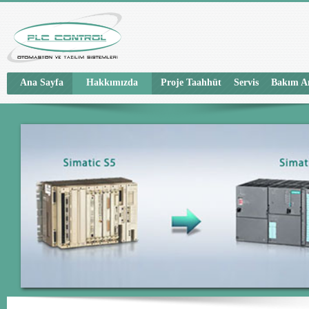
Ana Sayfa
Hakkımızda
Proje Taahhüt
Servis
Bakım A